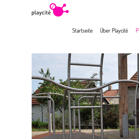
Startseite
Über Playcité
P
BEWEGUNG FÜR SENIOREN*INNEN
BÍA Natura – P