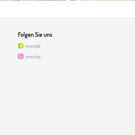
Folgen Sie uns
mmcite
mmcite