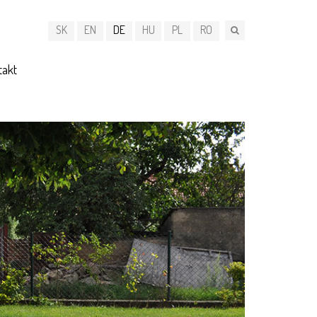
SK
EN
DE
HU
PL
RO
takt