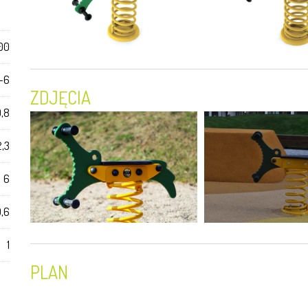
00
-6
ZDJĘCIA
0,8
2,3
6
,6
1
PLAN