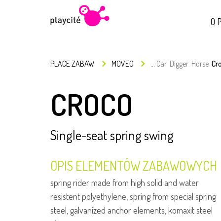
O P
PLACE ZABAW
MOVEO
...
Car
Digger
Horse
Cr
CROCO
Single-seat spring swing
OPIS ELEMENTÓW ZABAWOWYCH
spring rider made from high solid and water
resistent polyethylene, spring from special spring
steel, galvanized anchor elements, komaxit steel