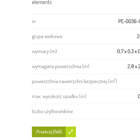
elements
nr
PE-0036-
grupa wiekowa
2
wymiary (m)
0,7 x 0,3 x 
wymagana powierzchnia (m)
2,8 x 
2
powierzchnia nawierzchni bezpiecznej (m
)
max. wysokość upadku (m)
0
liczba użytkowników
Przekrój DWG