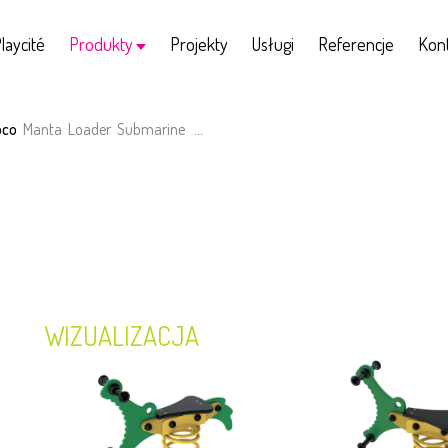
laycité
Produkty
Projekty
Usługi
Referencje
Kon
oco
Manta
Loader
Submarine
...
WIZUALIZACJA