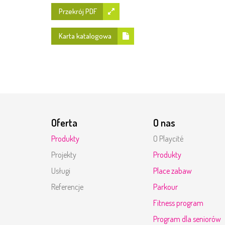
Przekrój PDF
Karta katalogowa
Oferta
O nas
Produkty
O Playcité
Projekty
Produkty
Usługi
Place zabaw
Referencje
Parkour
Fitness program
Program dla seniorów