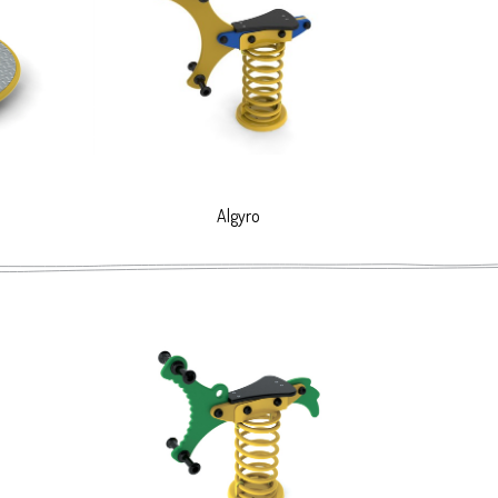
erzchni, które zapewniają długotrwałą
Algyro