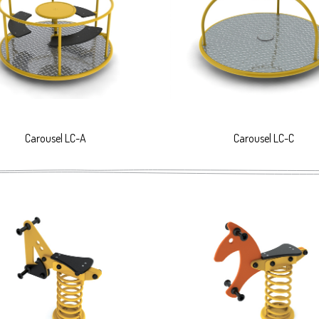
tosowanie nowoczesnych, trwałych materiałów i wykończeń powi
Carousel LC-A
Carousel LC-C