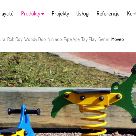
laycité
Produkty
Projekty
Usługi
Referencje
Kon
ura
Rob Roy
Woody Doo
Ninjado
Pipe Age
Tay Play
Gemo
Moveo