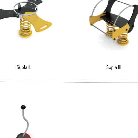
Supla II.
Supla III.