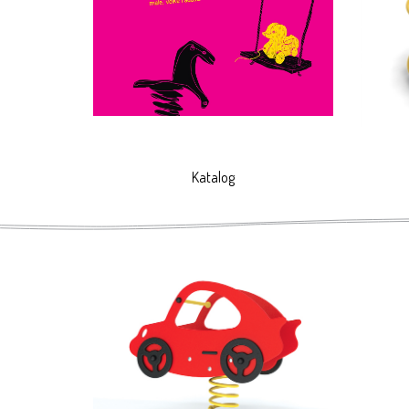
Kolejną wspólną cechą elementów MOVEO jest zas
funkcjonalność i wytrzymałość.
Katalog