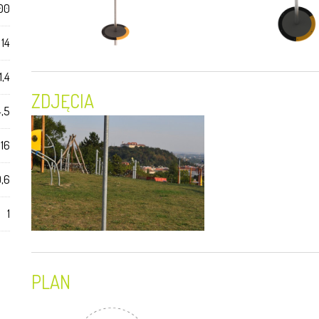
00
 14
1,4
ZDJĘCIA
4,5
16
,6
1
PLAN