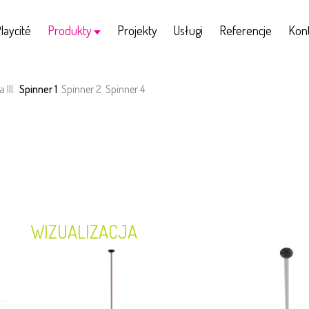
laycité
Produkty
Projekty
Usługi
Referencje
Kon
 III.
Spinner 1
Spinner 2
Spinner 4
WIZUALIZACJA