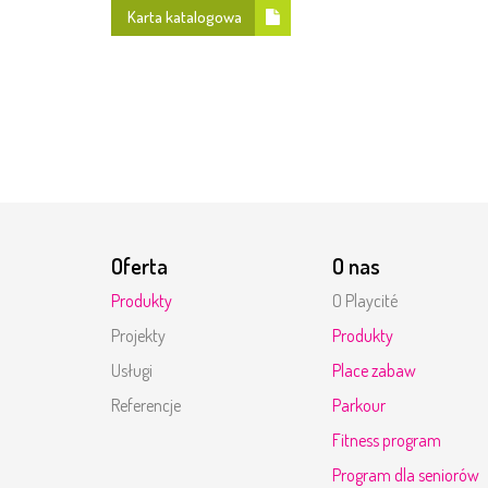
Karta katalogowa
Oferta
O nas
Produkty
O Playcité
Projekty
Produkty
Usługi
Place zabaw
Referencje
Parkour
Fitness program
Program dla seniorów