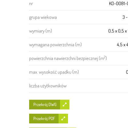
nr
KO-0081-
grupa wiekowa
3 -
wymiary (m)
0,5 x 0,5 x 
wymagana powierzchnia (m)
4,5 x 
2
powierzchnia nawierzchni bezpiecznej (m
)
max. wysokość upadku (m)
0
liczba użytkowników
Przekrój DWG
Przekrój PDF