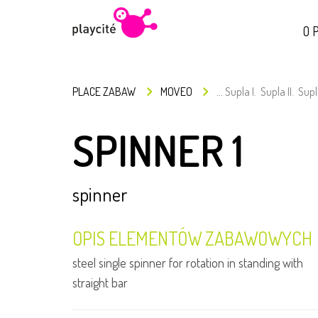
O P
PLACE ZABAW
MOVEO
...
Supla I.
Supla II.
Supla
SPINNER 1
spinner
OPIS ELEMENTÓW ZABAWOWYCH
steel single spinner for rotation in standing with
straight bar