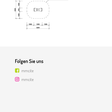
Folgen Sie uns
mmcite
mmcite