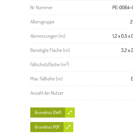
Nr. Nummer
PE-0064-
Altersgruppe
2
Abmessungen (m)
1,2 x 0,5 x 
Benötigte Fläche (m)
3,2 x 
2
Fallschutzfläche (m
)
Max. Fallhöhe (m)
0
Anzahl der Nutzer
Grundriss DWG
Grundriss PDF