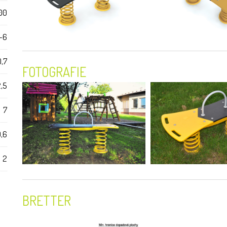
00
-6
0,7
FOTOGRAFIE
2,5
7
,6
2
BRETTER