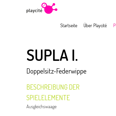
Startseite
Über Playcité
P
KINDERSPIELPLÄTZE
MOVEO
...
Wombat
Frosc
SUPLA I.
Doppelsitz-Federwippe
BESCHREIBUNG DER
SPIELELEMENTE
Ausgleichswaage