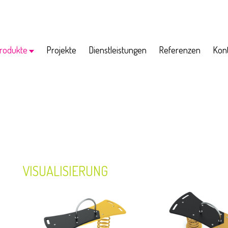
rodukte
Projekte
Dienstleistungen
Referenzen
Kon
h
hai
Supla I.
Supla II.
Supla III.
Dreher 1
...
VISUALISIERUNG